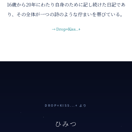
16歳から20年にわたり自身のために記し続けた日記であ
り、その全体が一つの詩のような佇まいを帯びている。
→ Drop+Kiss...+
DROP+KISS...+ より
ひみつ