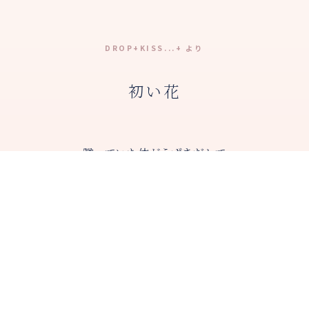
DROP+KISS...+ より
初い花
蹲っていた体がうずきだして
走った 躓きながらも
どうしてわたしは
ねがい いのり ひとり
光から閉ざされないよう