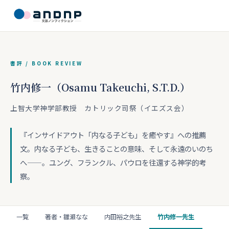
書評 / BOOK REVIEW
竹内修一（Osamu Takeuchi, S.T.D.）
上智大学神学部教授 カトリック司祭（イエズス会）
『インサイドアウト「内なる子ども」を癒やす』への推薦
文。内なる子ども、生きることの意味、そして永遠のいのち
へ——。ユング、フランクル、パウロを往還する神学的考
察。
一覧
著者・雛瀬なな
内田裕之先生
竹内修一先生