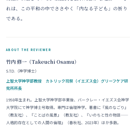
れは、この平和の中でささやく「内なる子ども」の祈り
である。
ABOUT THE REVIEWER
竹内 修一（Takeuchi Osamu）
S.T.D.（神学博士）
上智大学神学部教授 カトリック司祭（イエズス会）グリーフケア研
究所所長
1958年生まれ。上智大学神学部卒業後、バークレー・イエズス会神学
大学院にて神学博士号取得。専門は倫理神学。著書に『風のなごり』
（教友社）、『ことばの風景』（教友社）、『いのちと性の物語——
人格的存在としての人間の倫理』（春秋社、2023年）ほか多数。