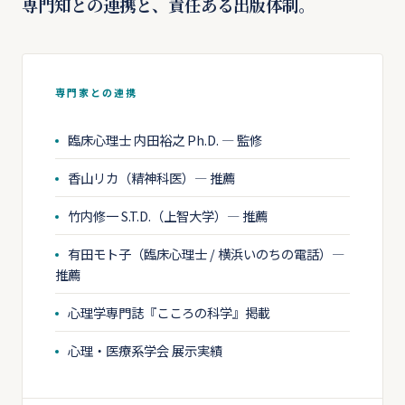
専門知との連携と、責任ある出版体制。
専門家との連携
臨床心理士 内田裕之 Ph.D. — 監修
香山リカ（精神科医）— 推薦
竹内修一 S.T.D.（上智大学）— 推薦
有田モト子（臨床心理士 / 横浜いのちの電話）—
推薦
心理学専門誌『こころの科学』掲載
心理・医療系学会 展示実績