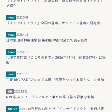
『インサイドアウト』、産婦人科・婦人科待合室向けメディア
で紹介
2026.5.03
news
『インサイドアウト』全国の書店・オンライン書店で発売中
2026.4.18
news
日本集団精神療法学会 第43回学術大会にて展示販売
2026.4.18
news
心理学専門誌『こころの科学』2026年5月号（通巻247号）に掲
載
2026.3.7
news
THE BIG ISSUEのシェア本屋「希望をつむぐ本屋さん」に参加
2025.12.31
寄稿
NPO法人スピリチュアルケア東京の季刊誌へ記事を寄稿
刊行のお知らせ「インサイドアウト」刊行決定
2025.9.01
お知らせ