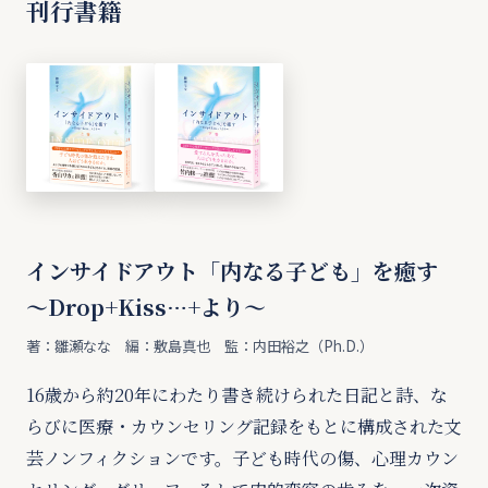
刊行書籍
インサイドアウト「内なる子ども」を癒す
〜Drop+Kiss…+より〜
著：雛瀬なな 編：敷島真也 監：内田裕之（Ph.D.）
16歳から約20年にわたり書き続けられた日記と詩、な
らびに医療・カウンセリング記録をもとに構成された文
芸ノンフィクションです。子ども時代の傷、心理カウン